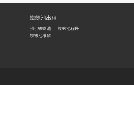
蜘蛛池出租
强引蜘蛛池
蜘蛛池程序
蜘蛛池破解