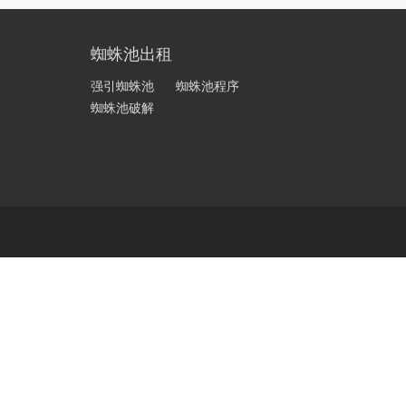
蜘蛛池出租
强引蜘蛛池
蜘蛛池程序
蜘蛛池破解